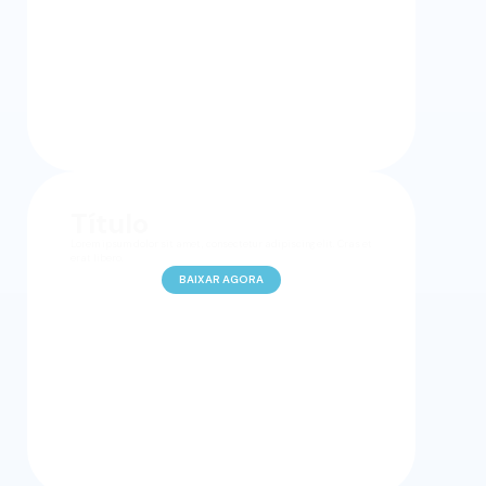
Título
Lorem ipsum dolor sit amet, consectetur adipiscing elit. Cras et
erat libero.
BAIXAR AGORA