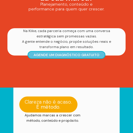
Planejamento, conteúdo e
performance para quem quer crescer.
Na Klike, cada parceria começa com uma conversa
estratégica sem promessas vazias.
A gente entende o negócio, propõe soluções reais e
transforma plano em resultado.
AGENDE UM DIAGNÓSTICO GRATUITO
Clareza não é acaso.
É método
.
Ajudamos marcas a crescer com
método, conteúdo e propósito.