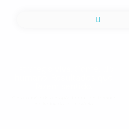
Estratégia
viva
. Conteúdo
humano
.
Resultados que
fazem sentido.
Clareza, método e propósito pra transformar o
marketing do seu negócio.