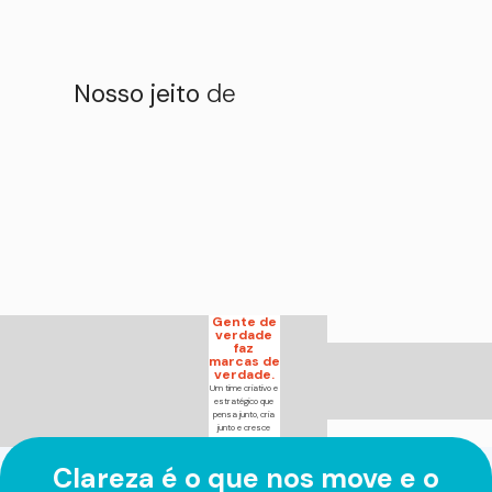
Nosso jeito
de
Gente de
verdade
faz
marcas de
verdade.
Um time criativo e
estratégico que
pensa junto, cria
junto e cresce
junto.
Clareza é o que nos move e o