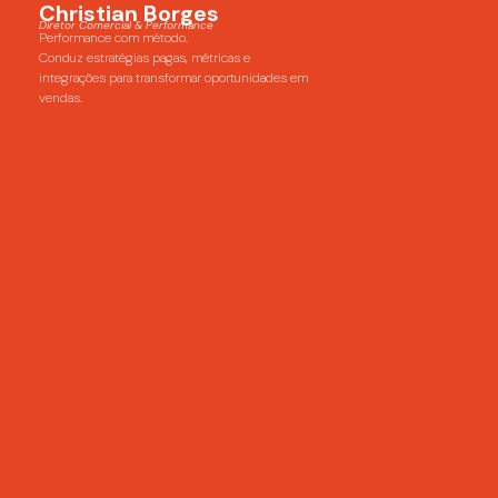
Christian Borges
Diretor Comercial & Performance
Performance com método.
Conduz estratégias pagas, métricas e
integrações para transformar oportunidades em
vendas.